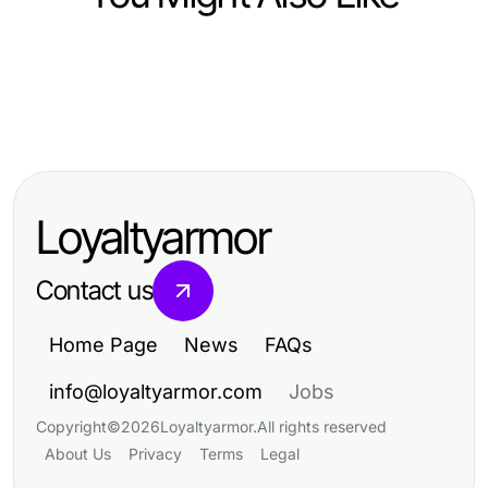
Computers Electronics and Technology
Computers Electronics and Technology
海外农产品回测数据API脉搏检查：
Computers Electronics and Technology
Costly NAGA2000 Mistakes Tech
2026年依然可行吗？
How to Maximize Every Snipaste官
Professionals Keep Making in 2026
网 Opportunity for Effective Screen
Loyaltyarmor
Capturing
Contact us
Home Page
News
FAQs
info@loyaltyarmor.com
Jobs
Copyright
©
2026
Loyaltyarmor
.
All rights reserved
About Us
Privacy
Terms
Legal