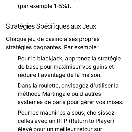
(par exemple 1-5%).
Stratégies Spécifiques aux Jeux
Chaque jeu de casino a ses propres
stratégies gagnantes. Par exemple :
Pour le
blackjack
, apprenez la stratégie
de base pour maximiser vos gains et
réduire l'avantage de la maison.
Dans la
roulette
, envisagez d'utiliser la
méthode Martingale ou d'autres
systèmes de paris pour gérer vos mises.
Pour les
machines à sous
, choisissez
celles avec un RTP (Return to Player)
élevé pour un meilleur retour sur