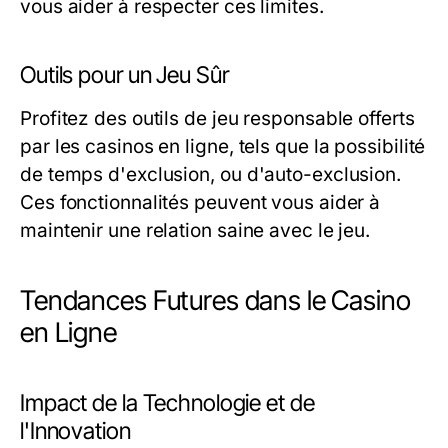
vous aider à respecter ces limites.
Outils pour un Jeu Sûr
Profitez des outils de jeu responsable offerts
par les casinos en ligne, tels que la possibilité
de temps d'exclusion, ou d'auto-exclusion.
Ces fonctionnalités peuvent vous aider à
maintenir une relation saine avec le jeu.
Tendances Futures dans le Casino
en Ligne
Impact de la Technologie et de
l'Innovation