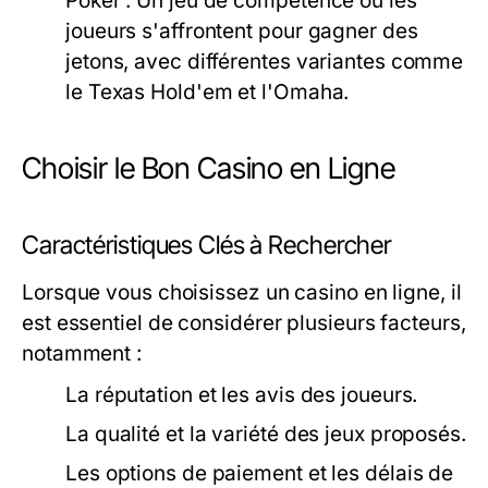
Poker
: Un jeu de compétence où les
joueurs s'affrontent pour gagner des
jetons, avec différentes variantes comme
le Texas Hold'em et l'Omaha.
Choisir le Bon Casino en Ligne
Caractéristiques Clés à Rechercher
Lorsque vous choisissez un casino en ligne, il
est essentiel de considérer plusieurs facteurs,
notamment :
La réputation et les avis des joueurs.
La qualité et la variété des jeux proposés.
Les options de paiement et les délais de