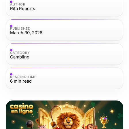
AUTHOR
Rita Roberts
PUBLISHED
March 30, 2026
CATEGORY
Gambling
READING TIME
6
min read