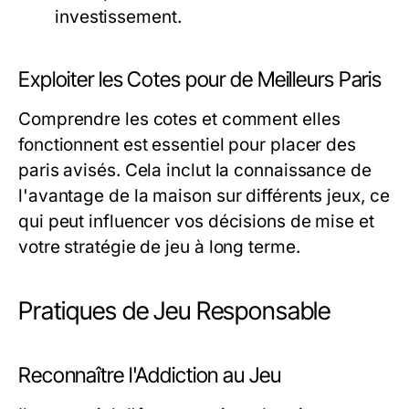
investissement.
Exploiter les Cotes pour de Meilleurs Paris
Comprendre les cotes et comment elles
fonctionnent est essentiel pour placer des
paris avisés. Cela inclut la connaissance de
l'avantage de la maison sur différents jeux, ce
qui peut influencer vos décisions de mise et
votre stratégie de jeu à long terme.
Pratiques de Jeu Responsable
Reconnaître l'Addiction au Jeu