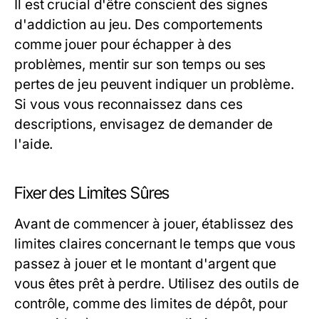
Il est crucial d'être conscient des signes
d'addiction au jeu. Des comportements
comme jouer pour échapper à des
problèmes, mentir sur son temps ou ses
pertes de jeu peuvent indiquer un problème.
Si vous vous reconnaissez dans ces
descriptions, envisagez de demander de
l'aide.
Fixer des Limites Sûres
Avant de commencer à jouer, établissez des
limites claires concernant le temps que vous
passez à jouer et le montant d'argent que
vous êtes prêt à perdre. Utilisez des outils de
contrôle, comme des limites de dépôt, pour