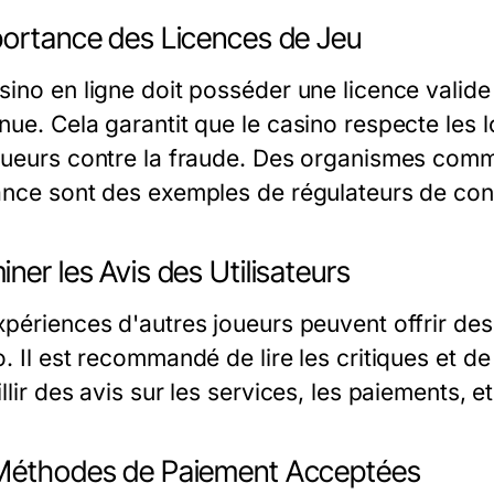
portance des Licences de Jeu
sino en ligne doit posséder une licence valide 
ue. Cela garantit que le casino respecte les lo
oueurs contre la fraude. Des organismes comm
ance sont des exemples de régulateurs de con
ner les Avis des Utilisateurs
périences d'autres joueurs peuvent offrir des 
o. Il est recommandé de lire les critiques et d
llir des avis sur les services, les paiements, e
Méthodes de Paiement Acceptées