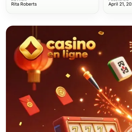
Rita Roberts
April 21, 2