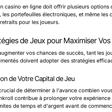
n casino en ligne doit offrir plusieurs options
, les portefeuilles électroniques, et même les
 retraits pour les joueurs.
tégies de Jeux pour Maximiser Vos
augmenter vos chances de succès, tant les jo
imentés doivent adopter des stratégies effica
on de Votre Capital de Jeu
t crucial de déterminer à l'avance combien vou
nkroll contribue à prolonger votre expérience d
imites de temps et d'argent avant de commence