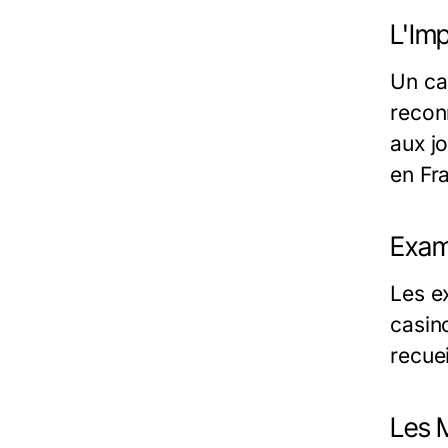
L'Im
Un ca
reconn
aux j
en Fr
Exami
Les ex
casin
recuei
Les 