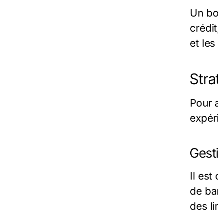
Un bo
crédit
et les
Stra
Pour 
expér
Gesti
Il es
de ba
des l