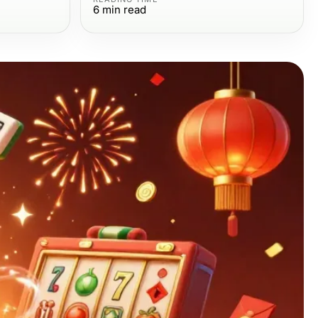
6
min read