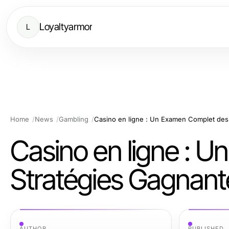
Loyaltyarmor
L
Home
News
Gambling
Casino en ligne : 
Stratégies Gagnan
AUTHOR
PUBLISHED