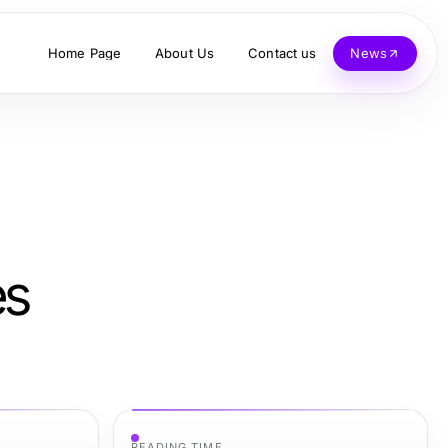
Home Page
About Us
Contact us
News
es
READING TIME