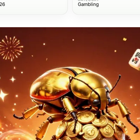
026
Gambling