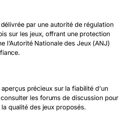
délivrée par une autorité de régulation
is sur les jeux, offrant une protection
e l'Autorité Nationale des Jeux (ANJ)
fiance.
aperçus précieux sur la fiabilité d'un
e consulter les forums de discussion pour
t la qualité des jeux proposés.