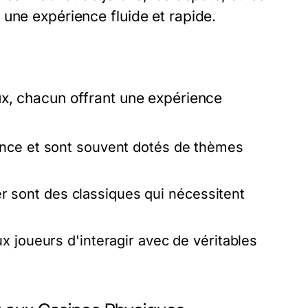
une expérience fluide et rapide.
ux, chacun offrant une expérience
ance et sont souvent dotés de thèmes
ker sont des classiques qui nécessitent
 joueurs d'interagir avec de véritables