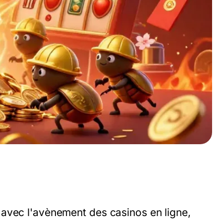
n avec l'avènement des
casinos en ligne
,