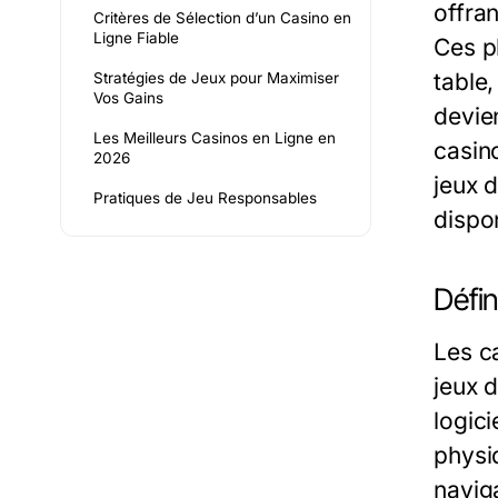
offra
Critères de Sélection d’un Casino en
Ligne Fiable
Ces p
table,
Stratégies de Jeux pour Maximiser
Vos Gains
devie
Les Meilleurs Casinos en Ligne en
casin
2026
jeux 
Pratiques de Jeu Responsables
dispo
Défi
Les ca
jeux 
logici
physi
naviga