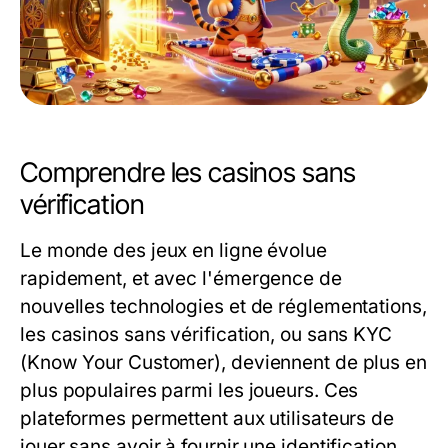
Comprendre les casinos sans
vérification
Le monde des jeux en ligne évolue
rapidement, et avec l'émergence de
nouvelles technologies et de réglementations,
les casinos sans vérification, ou sans KYC
(Know Your Customer), deviennent de plus en
plus populaires parmi les joueurs. Ces
plateformes permettent aux utilisateurs de
jouer sans avoir à fournir une identification