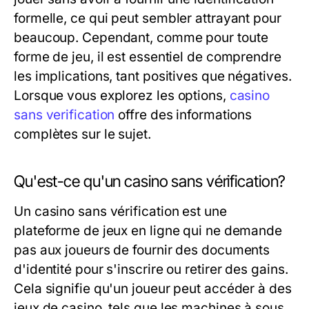
formelle, ce qui peut sembler attrayant pour
beaucoup. Cependant, comme pour toute
forme de jeu, il est essentiel de comprendre
les implications, tant positives que négatives.
Lorsque vous explorez les options,
casino
sans verification
offre des informations
complètes sur le sujet.
Qu'est-ce qu'un casino sans vérification?
Un casino sans vérification est une
plateforme de jeux en ligne qui ne demande
pas aux joueurs de fournir des documents
d'identité pour s'inscrire ou retirer des gains.
Cela signifie qu'un joueur peut accéder à des
jeux de casino, tels que les machines à sous,