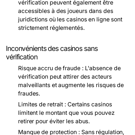
vérification peuvent également être
accessibles à des joueurs dans des
juridictions où les casinos en ligne sont
strictement réglementés.
Inconvénients des casinos sans
vérification
Risque accru de fraude :
L'absence de
vérification peut attirer des acteurs
malveillants et augmente les risques de
fraudes.
Limites de retrait :
Certains casinos
limitent le montant que vous pouvez
retirer pour éviter les abus.
Manque de protection :
Sans régulation,