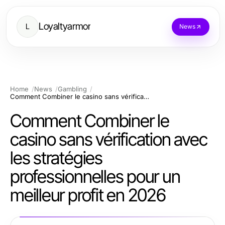
Loyaltyarmor
L
News
Home
News
Gambling
Comment Combiner le casino sans vérification avec les stratégies professionnelles pour un meilleur profit en 2026
Comment Combiner le
casino sans vérification avec
les stratégies
professionnelles pour un
meilleur profit en 2026