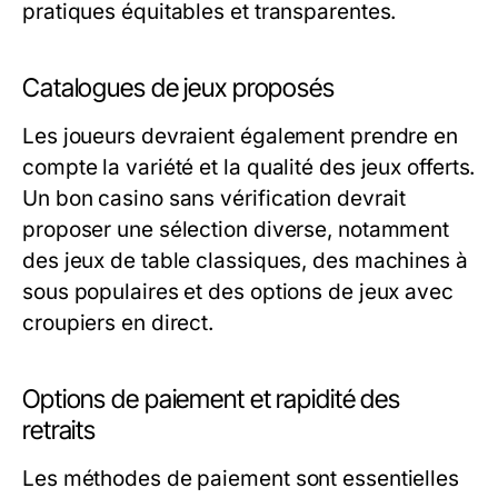
pratiques équitables et transparentes.
Catalogues de jeux proposés
Les joueurs devraient également prendre en
compte la variété et la qualité des jeux offerts.
Un bon casino sans vérification devrait
proposer une sélection diverse, notamment
des jeux de table classiques, des machines à
sous populaires et des options de jeux avec
croupiers en direct.
Options de paiement et rapidité des
retraits
Les méthodes de paiement sont essentielles