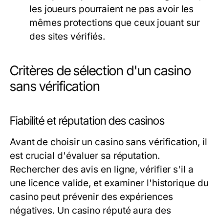
les joueurs pourraient ne pas avoir les
mêmes protections que ceux jouant sur
des sites vérifiés.
Critères de sélection d'un casino
sans vérification
Fiabilité et réputation des casinos
Avant de choisir un casino sans vérification, il
est crucial d'évaluer sa réputation.
Rechercher des avis en ligne, vérifier s'il a
une licence valide, et examiner l'historique du
casino peut prévenir des expériences
négatives. Un casino réputé aura des