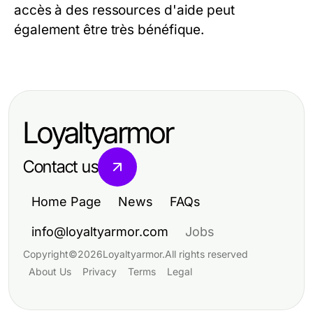
accès à des ressources d'aide peut
également être très bénéfique.
Loyaltyarmor
Contact us
Home Page
News
FAQs
info@loyaltyarmor.com
Jobs
Copyright
©
2026
Loyaltyarmor
.
All rights reserved
About Us
Privacy
Terms
Legal