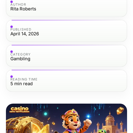
AUTHOR
Rita Roberts
PUBLISHED
April 14, 2026
CATEGORY
Gambling
READING TIME
5
min read