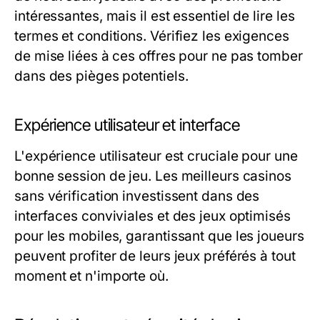
intéressantes, mais il est essentiel de lire les
termes et conditions. Vérifiez les exigences
de mise liées à ces offres pour ne pas tomber
dans des pièges potentiels.
Expérience utilisateur et interface
L'expérience utilisateur est cruciale pour une
bonne session de jeu. Les meilleurs casinos
sans vérification investissent dans des
interfaces conviviales et des jeux optimisés
pour les mobiles, garantissant que les joueurs
peuvent profiter de leurs jeux préférés à tout
moment et n'importe où.