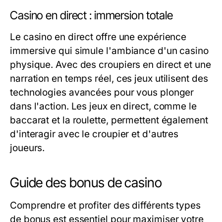
Casino en direct : immersion totale
Le casino en direct offre une expérience
immersive qui simule l'ambiance d'un casino
physique. Avec des croupiers en direct et une
narration en temps réel, ces jeux utilisent des
technologies avancées pour vous plonger
dans l'action. Les jeux en direct, comme le
baccarat et la roulette, permettent également
d'interagir avec le croupier et d'autres
joueurs.
Guide des bonus de casino
Comprendre et profiter des différents types
de bonus est essentiel pour maximiser votre