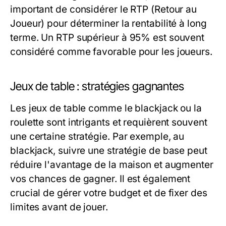
important de considérer le
RTP
(Retour au
Joueur) pour déterminer la rentabilité à long
terme. Un RTP supérieur à 95% est souvent
considéré comme favorable pour les joueurs.
Jeux de table : stratégies gagnantes
Les jeux de table comme le blackjack ou la
roulette sont intrigants et requièrent souvent
une certaine stratégie. Par exemple, au
blackjack, suivre une stratégie de base peut
réduire l'avantage de la maison et augmenter
vos chances de gagner. Il est également
crucial de gérer votre budget et de fixer des
limites avant de jouer.