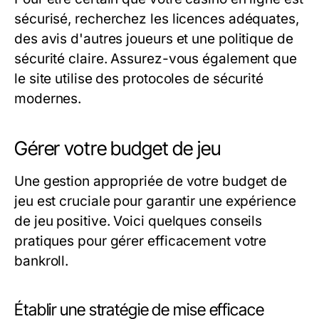
sécurisé, recherchez les licences adéquates,
des avis d'autres joueurs et une politique de
sécurité claire. Assurez-vous également que
le site utilise des protocoles de sécurité
modernes.
Gérer votre budget de jeu
Une gestion appropriée de votre budget de
jeu est cruciale pour garantir une expérience
de jeu positive. Voici quelques conseils
pratiques pour gérer efficacement votre
bankroll.
Établir une stratégie de mise efficace