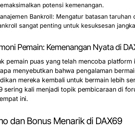
emaksimalkan potensi kemenangan.
anajemen Bankroll:
Mengatur batasan taruhan d
ankroll sangat penting untuk kesuksesan jangka
imoni Pemain: Kemenangan Nyata di D
k pemain puas yang telah mencoba platform in
apa menyebutkan bahwa pengalaman bermain y
dikan mereka kembali untuk bermain lebih se
 sering kali menjadi topik pembicaraan di f
tempat ini.
mo dan Bonus Menarik di DAX69