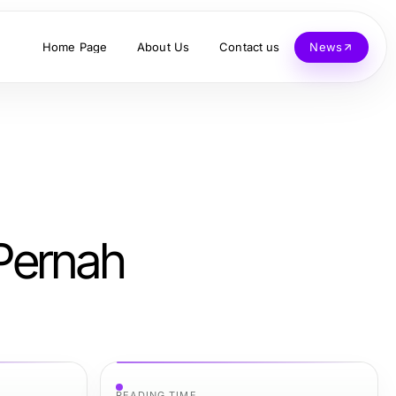
Home Page
About Us
Contact us
News
Pernah
READING TIME