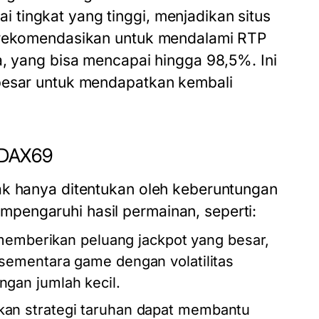
tingkat yang tinggi, menjadikan situs
Direkomendasikan untuk mendalami RTP
a, yang bisa mencapai hingga 98,5%. Ini
 besar untuk mendapatkan kembali
 DAX69
ak hanya ditentukan oleh keberuntungan
pengaruhi hasil permainan, seperti:
 memberikan peluang jackpot yang besar,
sementara game dengan volatilitas
gan jumlah kecil.
n strategi taruhan dapat membantu