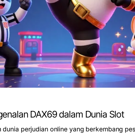
enalan DAX69 dalam Dunia Slot
 dunia perjudian online yang berkembang pes