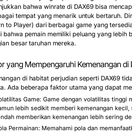
jukkan bahwa winrate di DAX69 bisa mencapai 
ebagai tempat yang menarik untuk bertaruh. 
rn to Player) dari berbagai game yang tersedi
ti bahwa pemain memiliki peluang yang lebih
ian besar taruhan mereka.
or yang Mempengaruhi Kemenangan di
angan di habitat perjudian seperti DAX69 tid
a. Ada beberapa faktor utama yang dapat mem
olatilitas Game:
Game dengan volatilitas tinggi
amun lebih sedikit memberi kemenangan kecil, 
endah memberikan kemenangan lebih sering den
ola Permainan:
Memahami pola dan memanfaatka