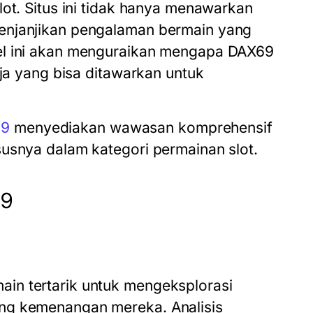
lot. Situs ini tidak hanya menawarkan
menjanjikan pengalaman bermain yang
kel ini akan menguraikan mengapa DAX69
aja yang bisa ditawarkan untuk
69
menyediakan wawasan komprehensif
susnya dalam kategori permainan slot.
69
in tertarik untuk mengeksplorasi
ang kemenangan mereka. Analisis