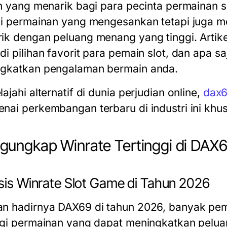
an yang menarik bagi para pecinta permainan s
si permainan yang mengesankan tetapi juga 
ik dengan peluang menang yang tinggi. Arti
di pilihan favorit para pemain slot, dan apa s
gkatkan pengalaman bermain anda.
ajahi alternatif di dunia perjudian online,
dax
nai perkembangan terbaru di industri ini khu
ungkap Winrate Tertinggi di DAX
isis Winrate Slot Game di Tahun 2026
n hadirnya DAX69 di tahun 2026, banyak pema
egi permainan yang dapat meningkatkan pelu