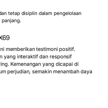
an tetap disiplin dalam pengelolaan
 panjang.
AX69
i memberikan testimoni positif.
ang interaktif dan responsif
ring. Kemenangan yang dicapai di
orum perjudian, semakin menambah daya