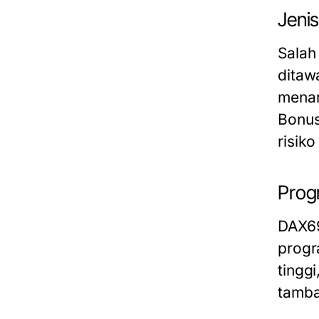
Jeni
Salah
ditaw
menar
Bonus
risiko
Prog
DAX69
progr
tingg
tamba