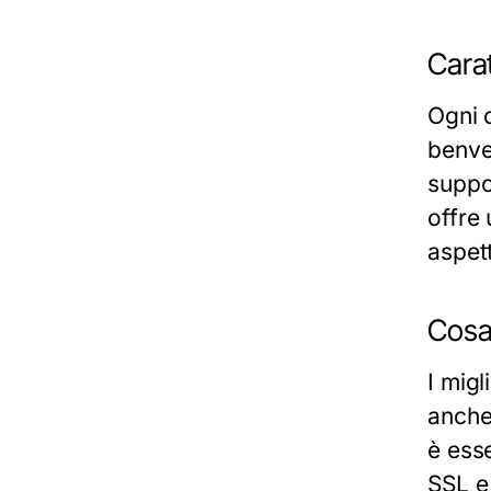
Cara
Ogni 
benve
suppor
offre 
aspett
Cosa 
I migl
anche 
è ess
SSL e 