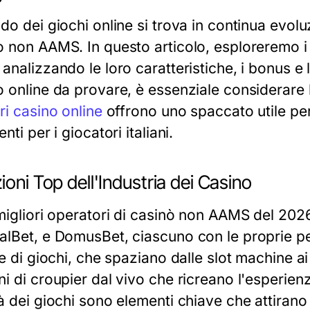
do dei giochi online si trova in continua evolu
ò non AAMS. In questo articolo, esploreremo i 
analizzando le loro caratteristiche, i bonus e
 online da provare, è essenziale considerare le
ri casino online
offrono uno spaccato utile per 
enti per i giocatori italiani.
ioni Top dell'Industria dei Casino
 migliori operatori di casinò non AAMS del 20
alBet, e DomusBet, ciascuno con le proprie pe
ie di giochi, che spaziano dalle slot machine a
i di croupier dal vivo che ricreano l'esperienza
à dei giochi sono elementi chiave che attirano 