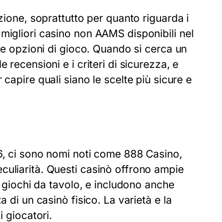
zione, soprattutto per quanto riguarda i
migliori casino non AAMS disponibili nel
 le opzioni di gioco. Quando si cerca un
 recensioni e i criteri di sicurezza, e
capire quali siano le scelte più sicure e
26, ci sono nomi noti come 888 Casino,
culiarità. Questi casinò offrono ampie
i giochi da tavolo, e includono anche
 di un casinò fisico. La varietà e la
i giocatori.