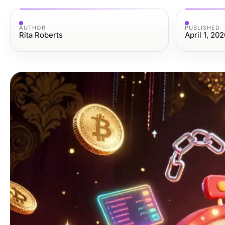
AUTHOR
PUBLISHED
Rita Roberts
April 1, 202