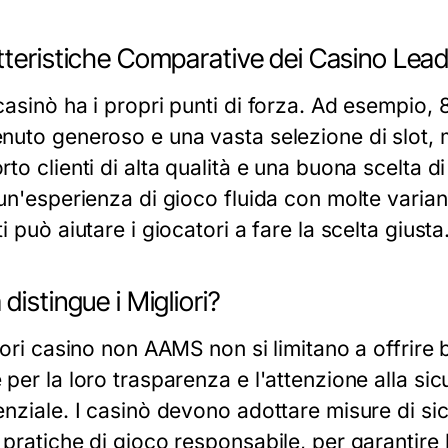
tteristiche Comparative dei Casino Lea
casinò ha i propri punti di forza. Ad esempio, 
nuto generoso e una vasta selezione di slot, m
to clienti di alta qualità e una buona scelta d
un'esperienza di gioco fluida con molte varianti
i può aiutare i giocatori a fare la scelta giusta
distingue i Migliori?
iori casino non AAMS non si limitano a offrire 
per la loro trasparenza e l'attenzione alla si
enziale. I casinò devono adottare misure di sic
pratiche di gioco responsabile, per garantire l