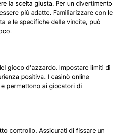
re la scelta giusta. Per un divertimento
ssere più adatte. Familiarizzare con le
ta e le specifiche delle vincite, può
ioco.
del gioco d'azzardo. Impostare limiti di
ienza positiva. I casinò online
 e permettono ai giocatori di
tto controllo. Assicurati di fissare un