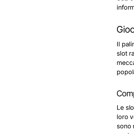
inform
Gioc
Il pal
slot r
mecca
popol
Compr
Le slo
loro v
sono m