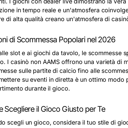
ti. I giochi con dealer live dimostrano la ver
zione in tempo reale e un'atmosfera coinvolgen
e di alta qualità creano un'atmosfera di casinò
oni di Scommessa Popolari nel 2026
 alle slot e ai giochi da tavolo, le scommess
no. I casinò non AAMS offrono una varietà di 
sse sulle partite di calcio fino alle scommesse
ettere su eventi in diretta è un ottimo modo 
ertimento durante il gioco.
Scegliere il Gioco Giusto per Te
 scegli un gioco, considera il tuo stile di gioc