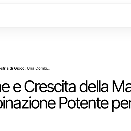
Migliori Casino Online e Crescita della Maestria di Gioco: Una Combinazione Potente per i Giocatori del 2026
ne e Crescita della Ma
nazione Potente per