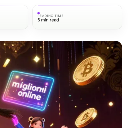
READING TIME
6
min read