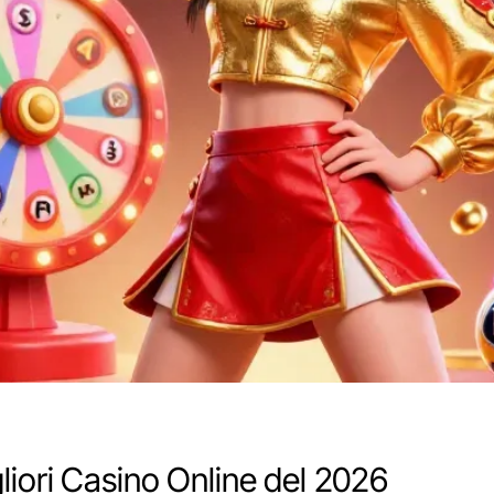
gliori Casino Online del 2026