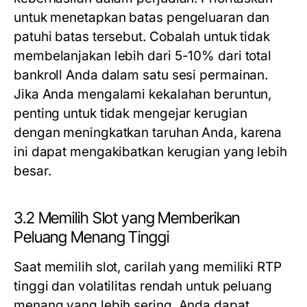
untuk menetapkan batas pengeluaran dan
patuhi batas tersebut. Cobalah untuk tidak
membelanjakan lebih dari 5-10% dari total
bankroll Anda dalam satu sesi permainan.
Jika Anda mengalami kekalahan beruntun,
penting untuk tidak mengejar kerugian
dengan meningkatkan taruhan Anda, karena
ini dapat mengakibatkan kerugian yang lebih
besar.
3.2 Memilih Slot yang Memberikan
Peluang Menang Tinggi
Saat memilih slot, carilah yang memiliki RTP
tinggi dan volatilitas rendah untuk peluang
menang yang lebih sering. Anda dapat