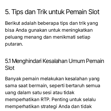
5. Tips dan Trik untuk Pemain Slot
Berikut adalah beberapa tips dan trik yang
bisa Anda gunakan untuk meningkatkan
peluang menang dan menikmati setiap
putaran.
5.1 Menghindari Kesalahan Umum Pemain
Slot
Banyak pemain melakukan kesalahan yang
sama saat bermain, seperti bertaruh semua
uang dalam satu sesi atau tidak
memperhatikan RTP. Penting untuk selalu
memperhatikan strategi Anda dan tidak