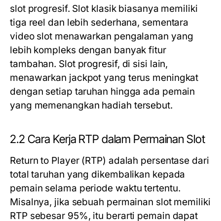
slot progresif. Slot klasik biasanya memiliki
tiga reel dan lebih sederhana, sementara
video slot menawarkan pengalaman yang
lebih kompleks dengan banyak fitur
tambahan. Slot progresif, di sisi lain,
menawarkan jackpot yang terus meningkat
dengan setiap taruhan hingga ada pemain
yang memenangkan hadiah tersebut.
2.2 Cara Kerja RTP dalam Permainan Slot
Return to Player (RTP)
adalah persentase dari
total taruhan yang dikembalikan kepada
pemain selama periode waktu tertentu.
Misalnya, jika sebuah permainan slot memiliki
RTP sebesar 95%, itu berarti pemain dapat