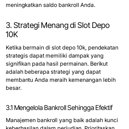
meningkatkan saldo bankroll Anda.
3. Strategi Menang di Slot Depo
10K
Ketika bermain di slot depo 10k, pendekatan
strategis dapat memiliki dampak yang
signifikan pada hasil permainan. Berikut
adalah beberapa strategi yang dapat
membantu Anda meraih kemenangan lebih
besar.
3.1 Mengelola Bankroll Sehingga Efektif
Manajemen bankroll yang baik adalah kunci
keberhasilan dalam perjudian. Prioritaskan