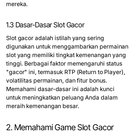
mereka.
1.3 Dasar-Dasar Slot Gacor
Slot gacor adalah istilah yang sering
digunakan untuk menggambarkan permainan
slot yang memiliki tingkat kemenangan yang
tinggi. Berbagai faktor memengaruhi status
"gacor" ini, termasuk
RTP (Return to Player)
,
volatilitas permainan, dan fitur bonus.
Memahami dasar-dasar ini adalah kunci
untuk meningkatkan peluang Anda dalam
meraih kemenangan besar.
2. Memahami Game Slot Gacor