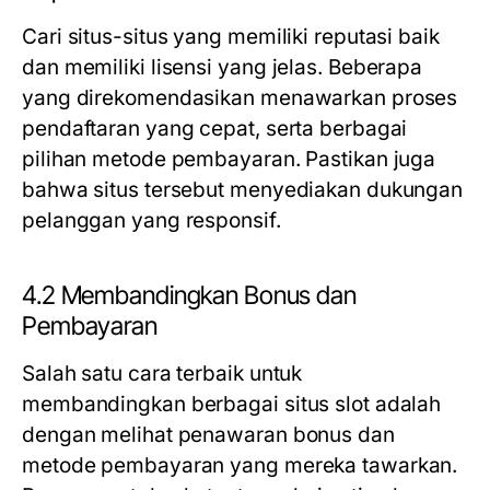
Cari situs-situs yang memiliki reputasi baik
dan memiliki lisensi yang jelas. Beberapa
yang direkomendasikan menawarkan proses
pendaftaran yang cepat, serta berbagai
pilihan metode pembayaran. Pastikan juga
bahwa situs tersebut menyediakan dukungan
pelanggan yang responsif.
4.2 Membandingkan Bonus dan
Pembayaran
Salah satu cara terbaik untuk
membandingkan berbagai situs slot adalah
dengan melihat penawaran bonus dan
metode pembayaran yang mereka tawarkan.