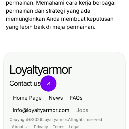
permainan. Memahami cara kerja berbagai
permainan dan strategi yang ada
memungkinkan Anda membuat keputusan
yang lebih baik di meja permainan.
Loyaltyarmor
Contact us
Home Page
News
FAQs
info@loyaltyarmor.com
Jobs
Copyright
©
2026
Loyaltyarmor
.
All rights reserved
About Us
Privacy
Terms
Legal