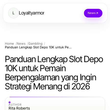
Loyaltyarmor
L
News
Home
News
Gambling
Panduan Lengkap Slot Depo 10K untuk Pemain Berpengalaman yang Ingin Strategi Menang di 2026
Panduan Lengkap Slot Depo
10K untuk Pemain
Berpengalaman yang Ingin
Strategi Menang di 2026
AUTHOR
Rita Roberts