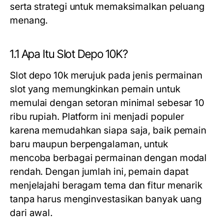
serta strategi untuk memaksimalkan peluang
menang.
1.1 Apa Itu Slot Depo 10K?
Slot depo 10k merujuk pada jenis permainan
slot yang memungkinkan pemain untuk
memulai dengan setoran minimal sebesar 10
ribu rupiah. Platform ini menjadi populer
karena memudahkan siapa saja, baik pemain
baru maupun berpengalaman, untuk
mencoba berbagai permainan dengan modal
rendah. Dengan jumlah ini, pemain dapat
menjelajahi beragam tema dan fitur menarik
tanpa harus menginvestasikan banyak uang
dari awal.