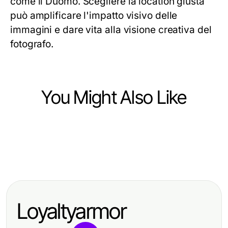
come il Duomo. Scegliere la location giusta
può amplificare l'impatto visivo delle
immagini e dare vita alla visione creativa del
fotografo.
You Might Also Like
Arts & Entertainment
Arts & Entertainment
Professional Resource Directory
Arts & Entertainment
Tynte's Castle Problems? Here Are
7 Key Advantages of 강남노래방
the Proven Solutions for Historical
Over Competitors for Ultimate Fun
Enthusiasts in 2026
Loyaltyarmor
in 2026