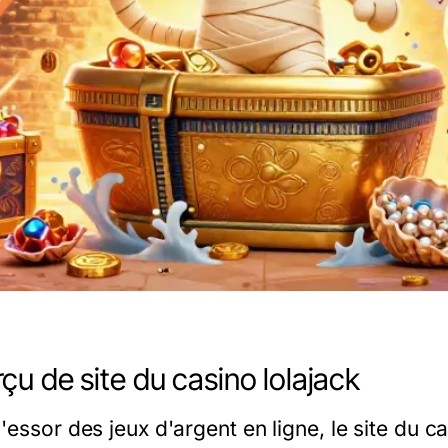
çu de site du casino lolajack
l'essor des jeux d'argent en ligne, le site du 