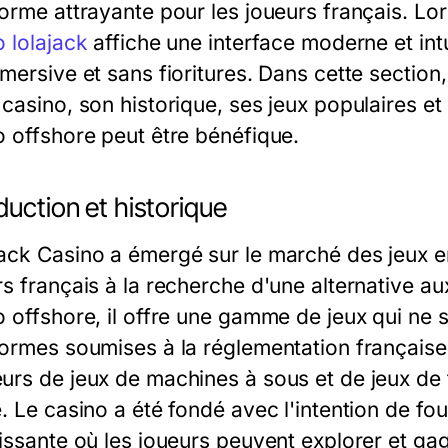
forme attrayante pour les joueurs français. L
o lolajack
affiche une interface moderne et intu
mmersive et sans fioritures. Dans cette sectio
casino, son historique, ses jeux populaires et 
o offshore peut être bénéfique.
duction et historique
ack Casino a émergé sur le marché des jeux en
s français à la recherche d'une alternative au
o offshore, il offre une gamme de jeux qui ne 
formes soumises à la réglementation française 
urs de jeux de machines à sous et de jeux de 
. Le casino a été fondé avec l'intention de fo
tissante où les joueurs peuvent explorer et ga